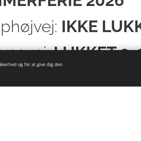
MERFERIE 2026
phøjvej:
IKKE LUK
usevej:
LUKKET 9-2
ikkerhed og for at give dig den