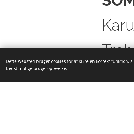
SOM
Karu
Treh
© 2024 DA Grusgrav -
Dette websted bruger cookies for at sikre en korrekt funktion, s
Nørrevangsvej 6 - 8620 Kjellerup
bedst mulige brugeroplevelse.
Cookies